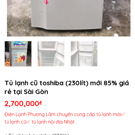
Tủ lạnh cũ toshiba (230lít) mới 85% giá
rẻ tại Sài Gòn
2,700,000
₫
Điện Lạnh Phương Lâm chuyên cung cấp tủ lạnh mới✅
tủ lạnh cũ✅ tủ lạnh nội địa Nhật