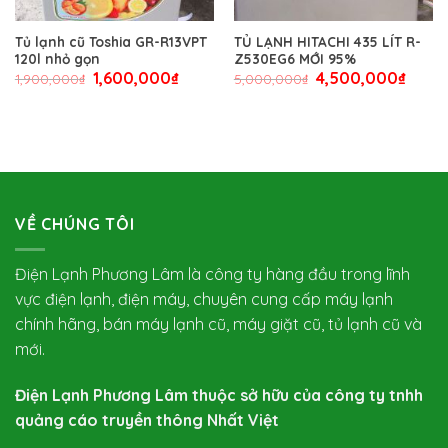
Tủ lạnh cũ Toshia GR-R13VPT
TỦ LẠNH HITACHI 435 LÍT R-
120l nhỏ gọn
Z530EG6 MỚI 95%
1,600,000
₫
4,500,000
₫
1,900,000
₫
5,000,000
₫
VỀ CHÚNG TÔI
Điện Lạnh Phương Lâm là công ty hàng đầu trong lĩnh
vực điện lạnh, điện máy, chuyên cung cấp máy lạnh
chính hãng, bán máy lạnh cũ, máy giặt cũ, tủ lạnh cũ và
mới.
Điện Lạnh Phương Lâm thuộc sở hữu của công ty tnhh
quảng cáo truyền thông Nhất Việt