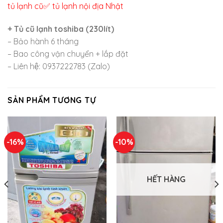
tủ lạnh cũ✅ tủ lạnh nội địa Nhật
+ Tủ cũ lạnh toshiba (230lít)
– Bảo hành 6 tháng
– Bao công vận chuyển + lắp đặt
– Liên hệ: 0937222783 (Zalo)
SẢN PHẨM TƯƠNG TỰ
-16%
-10%
HẾT HÀNG