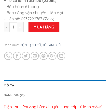
+ Tủ cũ lạnh toshiba (230lít)
– Bảo hành 6 tháng
– Bao công vận chuyển + lắp đặt
– Liên hệ: 0937222783 (Zalo)
Tủ lạnh cũ toshiba (230lít) mới 85% giá rẻ tại Sài Gòn số lượ
MUA HÀNG
Danh mục:
ĐIỆN LẠNH CŨ
,
TỦ LẠNH CŨ
MÔ TẢ
ĐÁNH GIÁ (0)
Điện Lạnh Phương Lâm chuyên cung cấp tủ lạnh mới✅