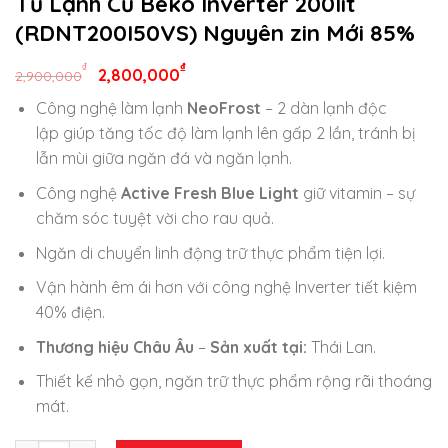
Tủ Lạnh Cũ Beko Inverter 200lít
(RDNT200I50VS) Nguyên zin Mới 85%
₫
₫
2,800,000
2,900,000
Công nghệ làm lạnh
NeoFrost
– 2 dàn lạnh độc
lập giúp tăng tốc độ làm lạnh lên gấp 2 lần, tránh bị
lẫn mùi giữa ngăn đá và ngăn lạnh.
Công nghệ
Active Fresh Blue Light
giữ vitamin – sự
chăm sóc tuyệt vời cho rau quả.
Ngăn di chuyển linh động trữ thực phẩm tiện lợi.
Vận hành êm ái hơn với công nghệ Inverter tiết kiệm
40% điện.
Thương hiệu Châu Âu
–
Sản xuất tại:
Thái Lan.
Thiết kế nhỏ gọn, ngăn trữ thực phẩm rộng rãi thoáng
mát.