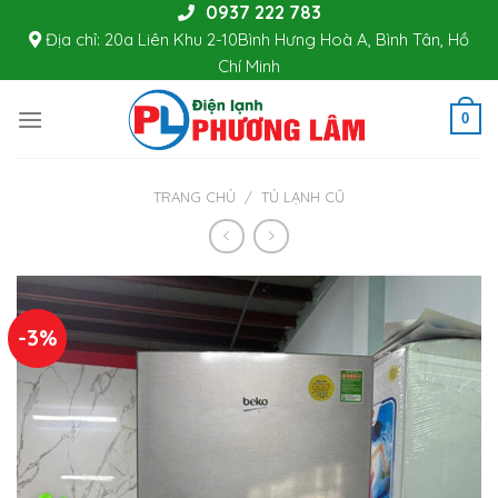
0937 222 783
Skip
Địa chỉ: 20a Liên Khu 2-10Bình Hưng Hoà A, Bình Tân, Hồ
to
Chí Minh
content
0
TRANG CHỦ
/
TỦ LẠNH CŨ
-3%