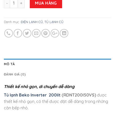
Tủ Lạnh Cũ Beko Inverter 200lít (RDNT200I50VS) Nguyên zin
MUA HÀNG
Danh mục:
ĐIỆN LẠNH CŨ
,
TỦ LẠNH CŨ
MÔ TẢ
ĐÁNH GIÁ (0)
Thiết kế nhỏ gọn, di chuyển dễ dàng
Tủ lạnh Beko Inverter 200lít
(RDNT200I50VS)
được
thiết kế nhỏ gọn, có thể được đặt dễ dàng trong những
căn bếp nhỏ.