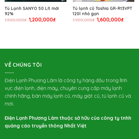
Tủ Lạnh SANYO 50 Lít mới
Tủ lạnh cũ Toshia GR-R13VPT
92%
120l nhỏ gọn
1,200,000
₫
1,600,000
₫
1,500,000
₫
1,900,000
₫
VỀ CHÚNG TÔI
Điện Lạnh Phương Lâm là công ty hàng đầu trong lĩnh
vực điện lạnh, điện máy, chuyên cung cấp máy lạnh
chính hãng, bán máy lạnh cũ, máy giặt cũ, tủ lạnh cũ và
mới.
Điện Lạnh Phương Lâm thuộc sở hữu của công ty tnhh
quảng cáo truyền thông Nhất Việt