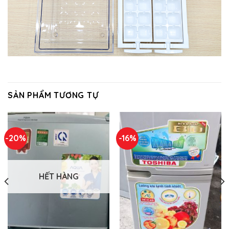
SẢN PHẨM TƯƠNG TỰ
-20%
-16%
HẾT HÀNG