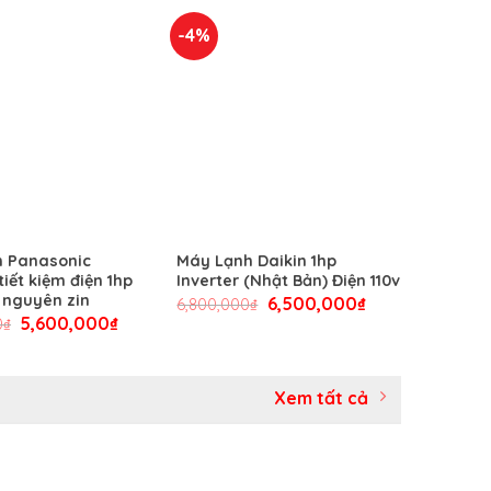
-4%
h Panasonic
Máy Lạnh Daikin 1hp
tiết kiệm điện 1hp
Inverter (Nhật Bản) Điện 110v
 nguyên zin
6,500,000
₫
6,800,000
₫
5,600,000
₫
0
₫
Xem tất cả