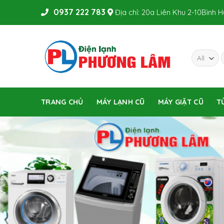
Skip
0937 222 783
Địa chỉ: 20a Liên Khu 2-10Bình 
to
content
TRANG CHỦ
MÁY LẠNH CŨ
MÁY GIẶT CŨ
T