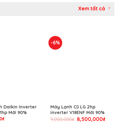
Xem tất cả
-6%
 Daikin Inverter
Máy Lạnh Cũ LG 2hp
1hp Mới 90%
inverter V18ENF Mới 90%
0
₫
8,500,000
₫
9,000,000
₫