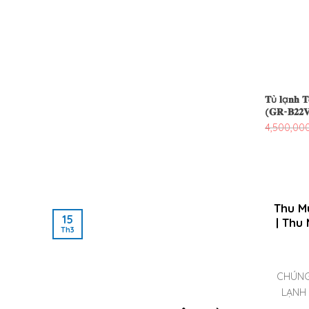
𝐓ủ 𝐥ạ𝐧𝐡 𝐓𝐨𝐬
(𝐆𝐑-𝐁𝟐𝟐
4,500,00
Thu M
15
| Thu
Th3
CHÚNG
LẠNH 