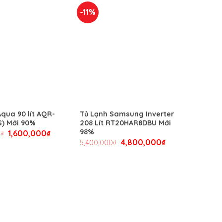
-11%
Aqua 90 lít AQR-
Tủ Lạnh Samsung Inverter
S) Mới 90%
208 Lít RT20HAR8DBU Mới
98%
1,600,000
₫
0
₫
4,800,000
₫
5,400,000
₫