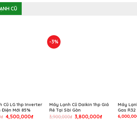
ẠNH CŨ
-3%
 Cũ LG 1hp Inverter
Máy Lạnh Cũ Daikin 1hp Giá
Máy Lạnh
m Điện Mới 85%
Rẻ Tại Sài Gòn
Gas R32 
4,500,000
₫
3,800,000
₫
6,000,00
0
₫
3,900,000
₫