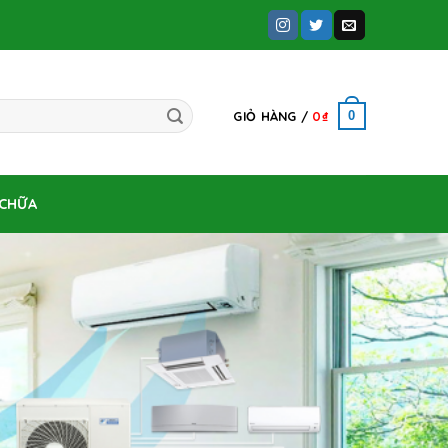
0
GIỎ HÀNG /
0
₫
 CHỮA