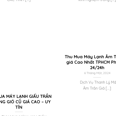
Thu Mua Máy Lạnh Âm T
giá Cao Nhất TPHCM P
24/24h
6 Tháng Một, 2024
Dịch Vụ Thanh Lý Máy
Âm Trần Giá [...]
UA MÁY LẠNH GIẤU TRẦN
NG GIÓ CŨ GIÁ CAO – UY
TÍN