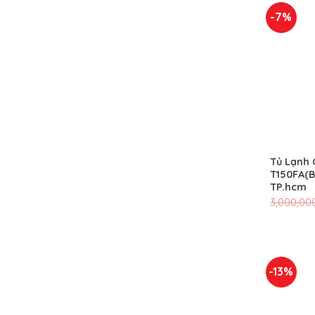
-7%
Tủ Lạnh 
T150FA(B
TP.hcm
3,000,00
-13%