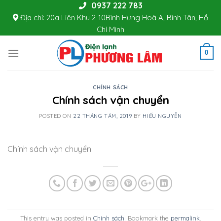
0937 222 783
Skip
Địa chỉ: 20a Liên Khu 2-10Bình Hưng Hoà A, Bình Tân, Hồ
to
Chí Minh
content
0
CHÍNH SÁCH
Chính sách vận chuyển
POSTED ON
22 THÁNG TÁM, 2019
BY
HIẾU NGUYỄN
Chính sách vận chuyển
This entry was posted in
Chính sách
. Bookmark the
permalink
.