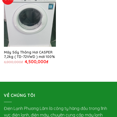
Máy Sấy Thông Hơi CASPER
7,2kg ( TD-72VWD ) mới 100%
4,500,000
₫
6,800,000
₫
VỀ CHÚNG TÔI
Điện Lạnh Phương Lâm là công ty hàng đầu trong lĩnh
vực điện lạnh, điện máy, chuyên cung cấp máy lạnh