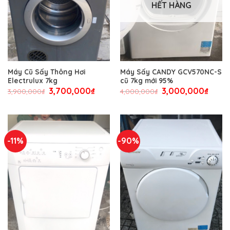
HẾT HÀNG
Máy Cũ Sấy Thông Hơi
Máy Sấy CANDY GCV570NC-S
Electrulux 7kg
cũ 7kg mới 95%
3,700,000
₫
3,000,000
₫
3,900,000
₫
4,000,000
₫
-11%
-90%