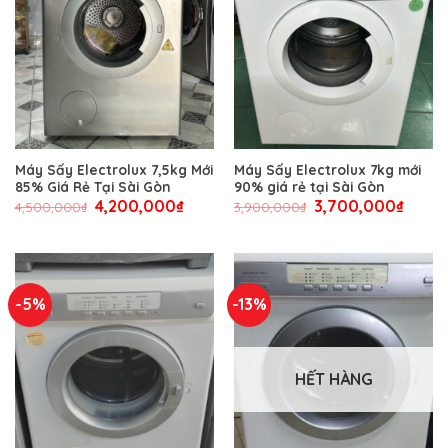
Máy Sấy Electrolux 7,5kg Mới
Máy Sấy Electrolux 7kg mới
85% Giá Rẻ Tại Sài Gòn
90% giá rẻ tại Sài Gòn
4,200,000
₫
3,700,000
₫
4,500,000
₫
3,900,000
₫
-5%
-13%
HẾT HÀNG