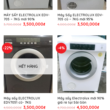
MÁY SẤY ELECTROLUX EDV-
Máy Sấy ELECTROLUX EDV-
705 – 7KG mới 90%
705 cũ – 7KG mới 95%
3,500,000
₫
3,500,000
₫
3,700,000
₫
4,000,000
₫
-22%
-4%
HẾT HÀNG
Máy sấy ELECTROLUX
Máy sấy Electrolux mới 90%
EDV7051 cũ- 7KG
giá rẻ tại Sài Gòn
3,500,000
₫
4,500,000
₫
4,500,000
₫
4,700,000
₫