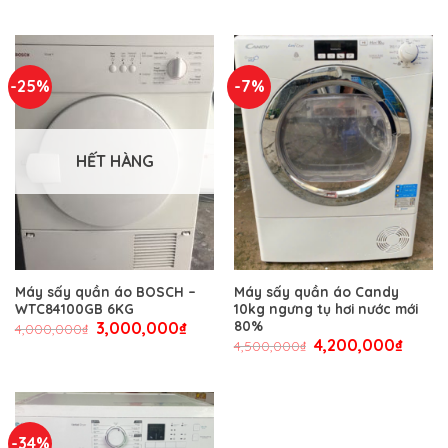
-25%
-7%
HẾT HÀNG
Máy sấy quần áo BOSCH –
Máy sấy quần áo Candy
WTC84100GB 6KG
10kg ngưng tụ hơi nước mới
80%
3,000,000
₫
4,000,000
₫
4,200,000
₫
4,500,000
₫
-34%