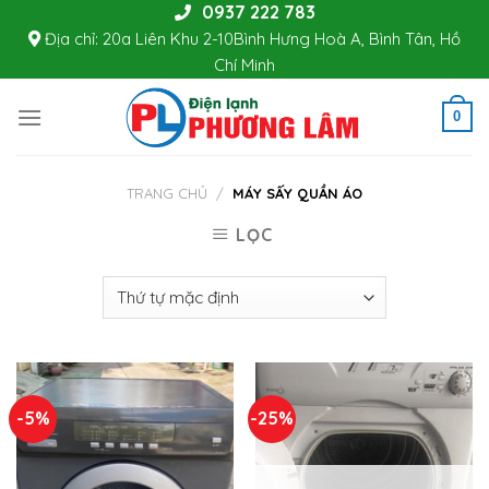
0937 222 783
Skip
Địa chỉ: 20a Liên Khu 2-10Bình Hưng Hoà A, Bình Tân, Hồ
to
Chí Minh
content
0
TRANG CHỦ
/
MÁY SẤY QUẦN ÁO
LỌC
-5%
-25%