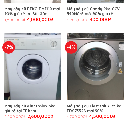
Máy sấy cũ BEKO DV7110 mới
Máy sấy cũ Candy 9kg GCV
90% giá rẻ tại Sài Gòn
590NC-S mới 90% giá rẻ
4,000,000
₫
400,000
₫
4,500,000
₫
4,200,000
₫
-7%
-4%
Máy sấy cũ electrolux 6kg
Máy sấy cũ Electrolux 7.5 kg
giá rẻ tại TP.hcm
EDS7552S mới 90%
2,600,000
₫
4,500,000
₫
2,800,000
₫
4,700,000
₫