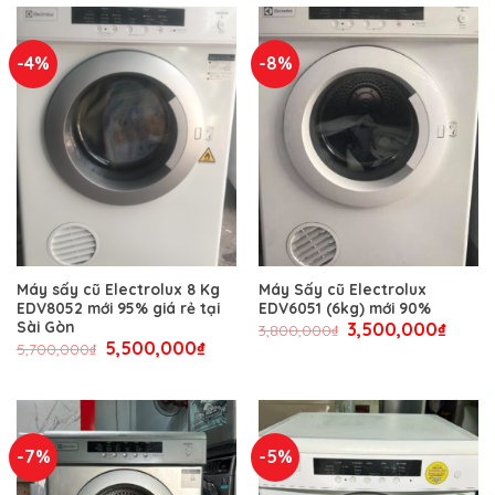
-4%
-8%
Máy sấy cũ Electrolux 8 Kg
Máy Sấy cũ Electrolux
EDV8052 mới 95% giá rẻ tại
EDV6051 (6kg) mới 90%
Sài Gòn
3,500,000
₫
3,800,000
₫
5,500,000
₫
5,700,000
₫
-7%
-5%