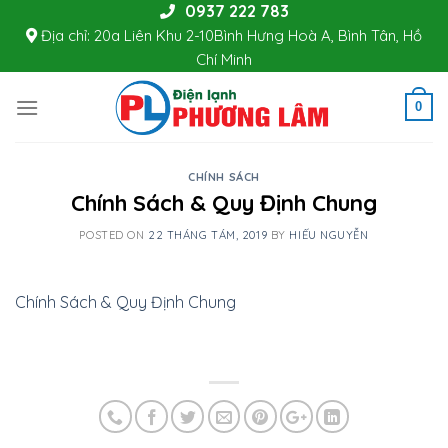
0937 222 783
Skip
Địa chỉ: 20a Liên Khu 2-10Bình Hưng Hoà A, Bình Tân, Hồ
to
Chí Minh
content
0
CHÍNH SÁCH
Chính Sách & Quy Định Chung
POSTED ON
22 THÁNG TÁM, 2019
BY
HIẾU NGUYỄN
Chính Sách & Quy Định Chung