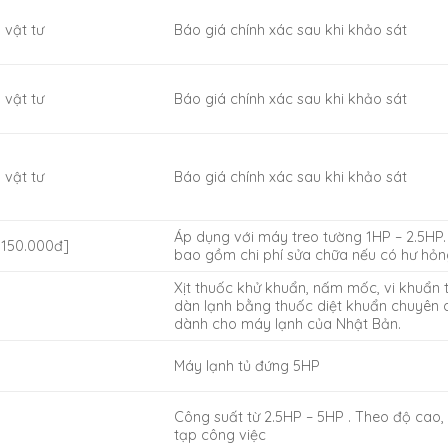
 vật tư
Báo giá chính xác sau khi khảo sát
 vật tư
Báo giá chính xác sau khi khảo sát
 vật tư
Báo giá chính xác sau khi khảo sát
Áp dụng với máy treo tường 1HP – 2.5HP
: 150.000đ]
bao gồm chi phí sửa chữa nếu có hư hỏn
Xịt thuốc khử khuẩn, nấm mốc, vi khuẩn 
dàn lạnh bằng thuốc diệt khuẩn chuyên
dành cho máy lạnh của Nhật Bản.
Máy lạnh tủ đứng 5HP
Công suất từ 2.5HP – 5HP . Theo độ cao,
tạp công việc