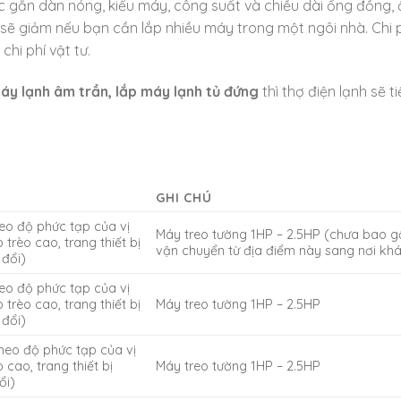
ực gắn dàn nóng, kiểu máy, công suất và chiều dài ống đồng,
ị sẽ giảm nếu bạn cần lắp nhiều máy trong một ngôi nhà. Chi 
hi phí vật tư.
y lạnh âm trần, lắp máy lạnh tủ đứng
thì thợ điện lạnh sẽ t
GHI CHÚ
eo độ phức tạp của vị
Máy treo tường 1HP – 2.5HP (chưa bao g
 trèo cao, trang thiết bị
vận chuyển từ địa điểm này sang nơi kh
 đổi)
eo độ phức tạp của vị
 trèo cao, trang thiết bị
Máy treo tường 1HP – 2.5HP
 đổi)
heo độ phức tạp của vị
 cao, trang thiết bị
Máy treo tường 1HP – 2.5HP
ổi)