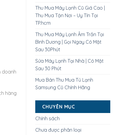
Thu Mua Máy Lạnh Cũ Giá Cao |
Thu Mua Tận Nơi – Uy Tín Tại
TP.hcm
Thu Mua Máy Lạnh Âm Trần Tại
Bình Dương | Gọi Ngay Có Mặt
Sau 30Phút
Sửa Máy Lạnh Tại Nhà | Có Mặt
Sau 30 Phút
nh doanh
Mua Bán Thu Mua Tủ Lạnh
Samsung Cũ Chính Hãng
ách hàng
CHUYÊN MỤC
Chính sách
Chưa được phân loại