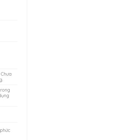
. Chưa
g.
trong
 dụng
 phức