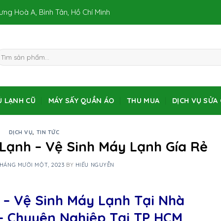
Hưng Hoà A, Bình Tân, Hồ Chí Minh
Ủ LẠNH CŨ
MÁY SẤY QUẦN ÁO
THU MUA
DỊCH VỤ SỬA
DỊCH VỤ
,
TIN TỨC
Lạnh – Vệ Sinh Máy Lạnh Gía Rẻ
THÁNG MƯỜI MỘT, 2023
BY
HIẾU NGUYỄN
Dời – Vệ Sinh Máy Lạnh Tại N
Chuyên Nghiệp Tại TP HCM