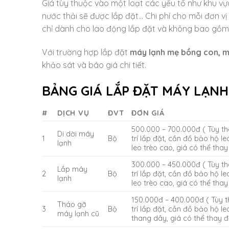
Giá tùy thuộc vào một loạt các yếu tố như khu v
nước thải sẽ được lắp đặt… Chi phí cho mỗi đơn v
chỉ dành cho lao động lắp đặt và không bao gồm c
Với trường hợp lắp đặt
máy lạnh mẹ bồng con, má
khảo sát và báo giá chi tiết.
BẢNG GIÁ LẮP ĐẶT MÁY LẠNH
#
DỊCH VỤ
ĐVT
ĐƠN GIÁ
500.000 – 700.000đ ( Tùy th
Di dời máy
1
Bộ
trí lắp đặt, cần đồ bảo hộ leo
lạnh
leo trèo cao, giá có thể thay
300.000 – 450.000đ ( Tùy th
Lắp máy
2
Bộ
trí lắp đặt, cần đồ bảo hộ leo
lạnh
leo trèo cao, giá có thể thay
150.000đ – 400.000đ ( Tùy t
Tháo gỡ
3
Bộ
trí lắp đặt, cần đồ bảo hộ leo
máy lạnh cũ
thang dây, giá có thể thay đ