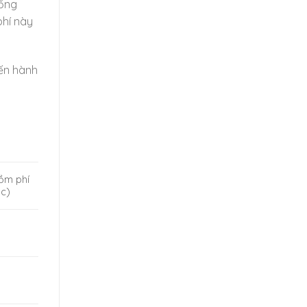
 ống
phí này
iến hành
ồm phí
ác)