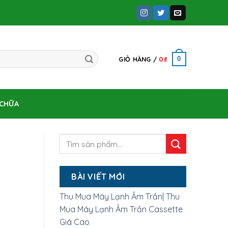
0
GIỎ HÀNG /
0
₫
 CHỮA
BÀI VIẾT MỚI
Thu Mua Máy Lạnh Âm Trần| Thu
hà
Mua Máy Lạnh Âm Trần Cassette
Giá Cao