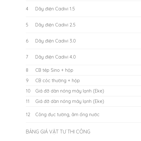
4
Dây điện Cadivi 1.5
5
Dây điện Cadivi 2.5
6
Dây điện Cadivi 3.0
7
Dây điện Cadivi 4.0
8
CB tép Sino + hộp
9
CB cóc thường + hộp
10
Giá đỡ dàn nóng máy lạnh (Eke)
11
Giá đỡ dàn nóng máy lạnh (Eke)
12
Công đục tường, âm ống nước
BẢNG GIÁ VẬT TƯ THI CÔNG