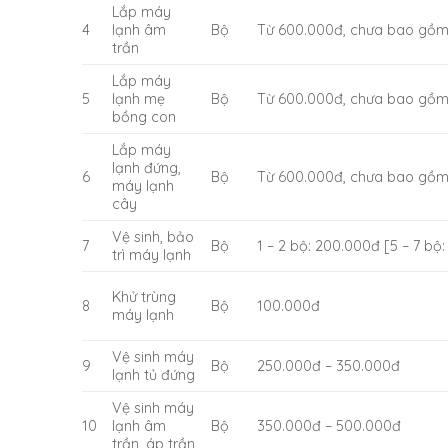
Lắp máy
4
lạnh âm
Bộ
Từ 600.000đ, chưa bao gồm
trần
Lắp máy
5
lạnh mẹ
Bộ
Từ 600.000đ, chưa bao gồm
bồng con
Lắp máy
lạnh đứng,
6
Bộ
Từ 600.000đ, chưa bao gồm
máy lạnh
cây
Vệ sinh, bảo
7
Bộ
1 – 2 bộ: 200.000đ [5 – 7 bộ
trì máy lạnh
Khử trùng
8
Bộ
100.000đ
máy lạnh
Vệ sinh máy
9
Bộ
250.000đ – 350.000đ
lạnh tủ đứng
Vệ sinh máy
10
lạnh âm
Bộ
350.000đ – 500.000đ
trần, áp trần