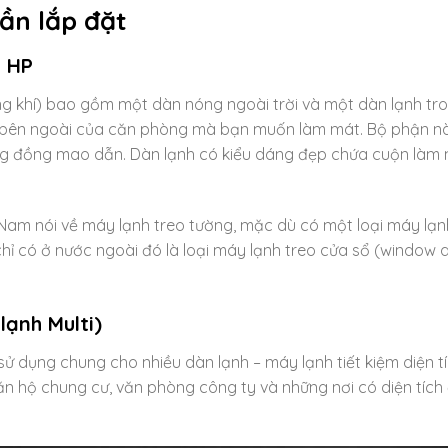
cần lắp đặt
5 HP
ông khí) bao gồm một dàn nóng ngoài trời và một dàn lạnh tr
 bên ngoài của căn phòng mà bạn muốn làm mát. Bộ phận n
g đồng mao dẫn. Dàn lạnh có kiểu dáng đẹp chứa cuộn làm 
t Nam nói về máy lạnh treo tường, mặc dù có một loại máy lạ
hỉ có ở nước ngoài đó là loại máy lạnh treo cửa sổ (window a
ạnh Multi)
sử dụng chung cho nhiều dàn lạnh – máy lạnh tiết kiệm diện t
n hộ chung cư, văn phòng công ty và những nơi có diện tích