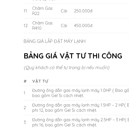
Châm Gas
11
Cái
250.000đ
R22
Châm Gas
12
Cái
450.000đ
R410
BẢNG GIÁ LẮP ĐẶT MÁY LẠNH
BẢNG GIÁ VẬT TƯ THI CÔNG
(Quý khách có thể tự trang bị nếu muốn)
#
VẬT TƯ
Đường ống dẫn gas máy lạnh máy 1.0HP ( Bao gồm
1
bao gồm Gel Si cách nhiệt.
Đường ống dẫn gas máy lạnh máy 1.5HP – 2 HP( 
2
phi 12, bao gồm Gel Si cách nhiệt.
Đường ống dẫn gas máy lạnh máy 2.5HP – 3 HP( 
3
phi 16, bao gồm Gel Si cách nhiệt.