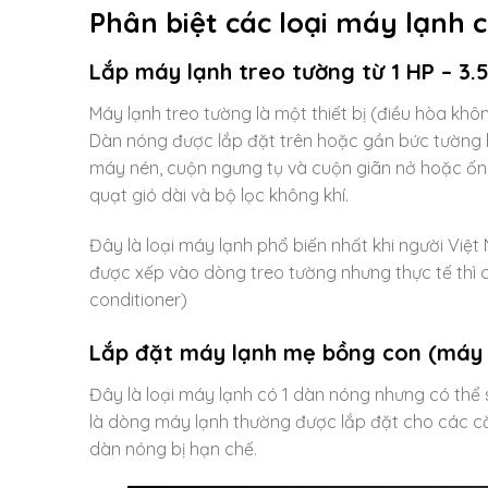
Phân biệt các loại máy lạnh 
Lắp máy lạnh treo tường từ 1 HP – 3.
Máy lạnh treo tường là một thiết bị (điều hòa kh
Dàn nóng được lắp đặt trên hoặc gần bức tường
máy nén, cuộn ngưng tụ và cuộn giãn nở hoặc ốn
quạt gió dài và bộ lọc không khí.
Đây là loại máy lạnh phổ biến nhất khi người Việ
được xếp vào dòng treo tường nhưng thực tế thì c
conditioner)
Lắp đặt máy lạnh mẹ bồng con (máy l
Đây là loại máy lạnh có 1 dàn nóng nhưng có thể 
là dòng máy lạnh thường được lắp đặt cho các că
dàn nóng bị hạn chế.