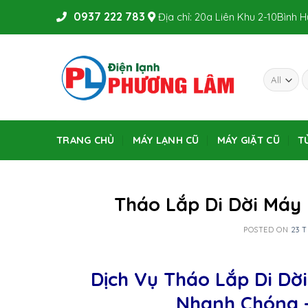
Skip
0937 222 783
Địa chỉ: 20a Liên Khu 2-10Bình 
to
content
TRANG CHỦ
MÁY LẠNH CŨ
MÁY GIẶT CŨ
T
Tháo Lắp Di Dời Máy 
POSTED ON
23 
Dịch Vụ Tháo Lắp Di 
Nhanh Chóng – 