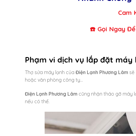
Cam Kết Chất L
☎️ Gọi Ngay Để Được 
Phạm vi dịch vụ lắp đặt máy 
Thợ sửa máy lạnh của
Điện Lạnh Phương Lâm
sẽ 
hoặc văn phòng công ty…
Điện Lạnh Phương Lâm
cũng nhận tháo gỡ máy lạn
nếu có thể.