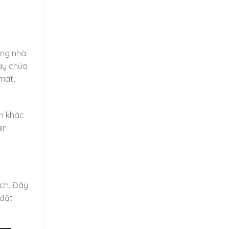
ong nhà.
ày chứa
mát,
nh khác
ir
ích. Đây
 đặt