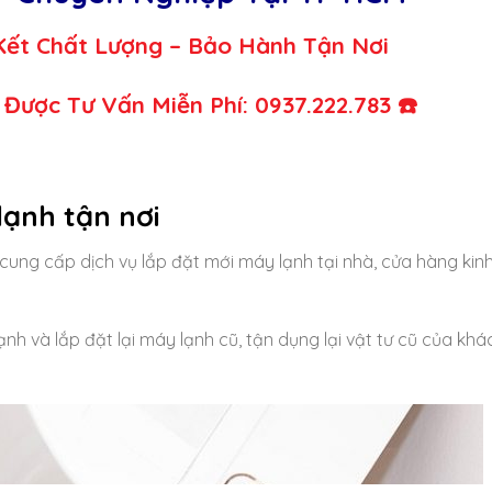
ượng – Bảo Hành Tận Nơi
Tư Vấn Miễn Phí: 0937.222.783 ☎️
lạnh tận nơi
cung cấp dịch vụ lắp đặt mới máy lạnh tại nhà, cửa hàng ki
h và lắp đặt lại máy lạnh cũ, tận dụng lại vật tư cũ của kh