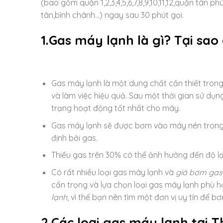
(bao gồm quận 1,2,3,4,5,6,7,8,9,10,11,12,quận tân
tân,bình chánh…) ngay sau 30 phút gọi.
1.Gas máy lạnh là gì? Tại sa
Gas máy lạnh là một dung chất cần thiết tron
và làm việc hiệu quả. Sau một thời gian sử dụng
trạng hoạt động tốt nhất cho máy.
Gas máy lạnh sẽ được bơm vào máy nén trong 
định bởi gas.
Thiếu gas trên 30% có thể ảnh hưởng đến độ l
Có rất nhiều loại gas máy lạnh và
giá bơm gas
cẩn trọng và lựa chọn loại gas máy lạnh phù 
lạnh
, vì thế bạn nên tìm một đơn vị uy tín để 
2.Các loại gas máy lạnh tại 