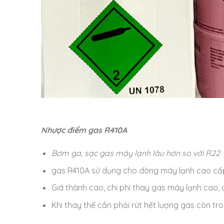
Nhược điểm gas R410A
Bơm ga, sạc gas máy lạnh lâu hơn so với R22
gas R410A sử dụng cho dòng máy lạnh cao cấp 
Giá thành cao, chi phí thay gas máy lạnh cao, đ
Khi thay thế cần phải rút hết lượng gas còn 