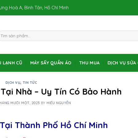
Hưng Hoà A, Bình Tân, Hồ Chí Minh
Ủ LẠNH CŨ
MÁY SẤY QUẦN ÁO
THU MUA
DỊCH VỤ SỬA
DỊCH VỤ
,
TIN TỨC
Tại Nhà – Uy Tín Có Bảo Hành
THÁNG MƯỜI MỘT, 2023
BY
HIẾU NGUYỄN
i Thành Phố Hồ Chí Minh