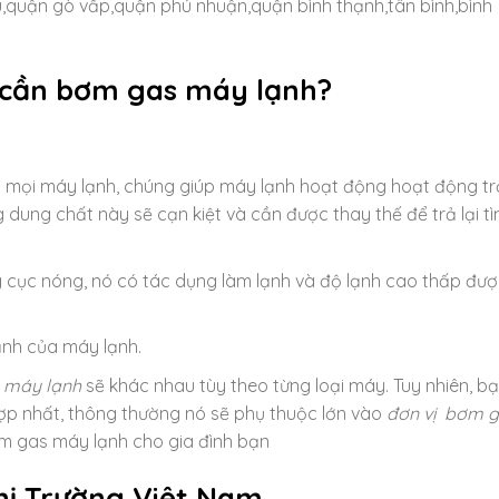
 phú,quận gò vấp,quận phú nhuận,quận bình thạnh,tân bình,bình
o cần bơm gas máy lạnh?
g mọi máy lạnh, chúng giúp máy lạnh hoạt động hoạt động tr
 dung chất này sẽ cạn kiệt và cần được thay thế để trả lại tì
cục nóng, nó có tác dụng làm lạnh và độ lạnh cao thấp đượ
ạnh của máy lạnh.
 máy lạnh
sẽ khác nhau tùy theo từng loại máy. Tuy nhiên, b
hợp nhất, thông thường nó sẽ phụ thuộc lớn vào
đơn vị bơm 
bơm gas máy lạnh cho gia đình bạn
Thị Trường Việt Nam.