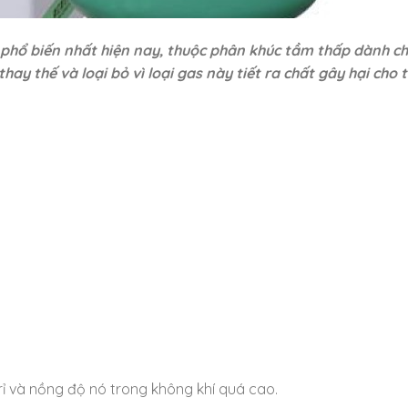
 phổ biến nhất hiện nay, thuộc phân khúc tầm thấp dành c
ay thế và loại bỏ vì loại gas này tiết ra chất gây hại cho 
rỉ và nồng độ nó trong không khí quá cao.