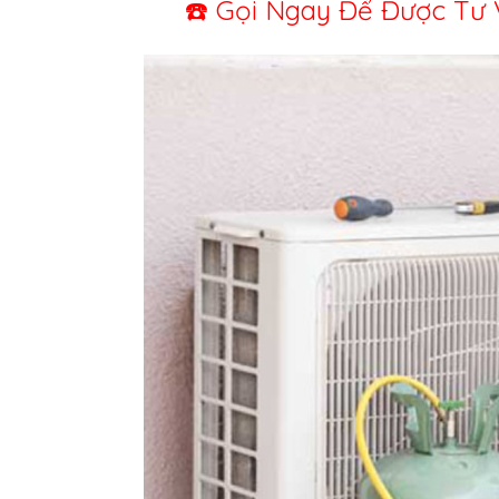
☎️ Gọi Ngay Để Được Tư Vấn M