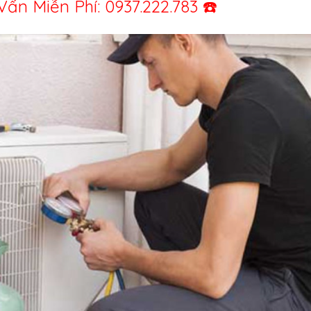
iễn Phí: 0937.222.783 ☎️