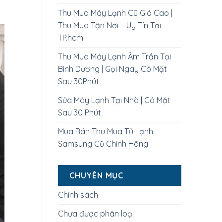
Thu Mua Máy Lạnh Cũ Giá Cao |
Thu Mua Tận Nơi – Uy Tín Tại
TP.hcm
Thu Mua Máy Lạnh Âm Trần Tại
Bình Dương | Gọi Ngay Có Mặt
Sau 30Phút
Sửa Máy Lạnh Tại Nhà | Có Mặt
Sau 30 Phút
Mua Bán Thu Mua Tủ Lạnh
Samsung Cũ Chính Hãng
CHUYÊN MỤC
Chính sách
Chưa được phân loại