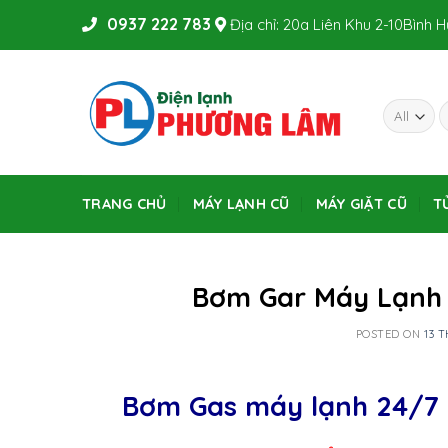
Skip
0937 222 783
Địa chỉ: 20a Liên Khu 2-10Bình 
to
content
TRANG CHỦ
MÁY LẠNH CŨ
MÁY GIẶT CŨ
T
Bơm Gar Máy Lạnh 
POSTED ON
13 
Bơm Gas máy lạnh 24/7 Tạ