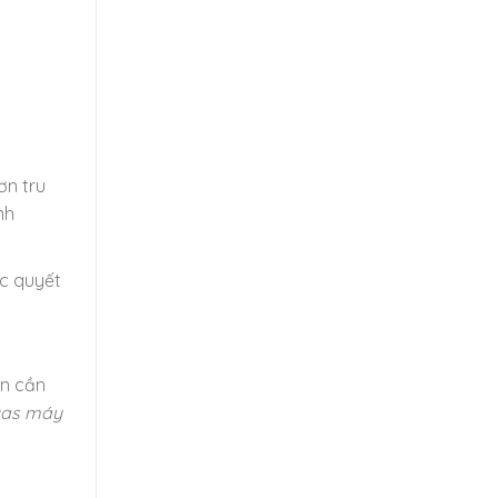
ơn tru
nh
c quyết
ạn cần
gas máy