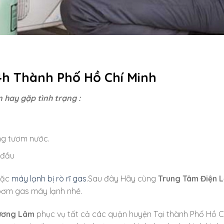
4h Thành Phố Hồ Chí Minh
 hay gặp tình trạng :
ng tươm nước.
 đầu
oặc
máy lạnh bị rò rĩ gas
.Sau đây Hãy cùng
Trung Tâm Điện 
 bơm gas máy lạnh nhé.
ương Lâm
phục vụ tất cả các quận huyện Tại thành Phố Hồ C