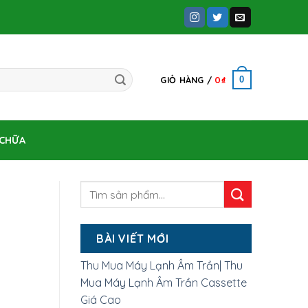
0
GIỎ HÀNG /
0
₫
 CHỮA
BÀI VIẾT MỚI
Thu Mua Máy Lạnh Âm Trần| Thu
Mua Máy Lạnh Âm Trần Cassette
Giá Cao