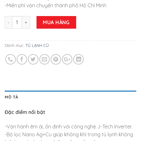
-Miến phí vận chuyển thành phố Hồ Chí Minh
Tủ lạnh Sharp inverter SJ-X281E-DS MỚI 95% số lượng
MUA HÀNG
Danh mục:
TỦ LẠNH CŨ
MÔ TẢ
Đặc điểm nổi bật
-Vận hành êm ái, ổn định với công nghệ J-Tech Inverter.
-Bộ lọc Nano Ag+Cu giúp không khí trong tủ lạnh không