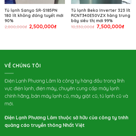
Tủ lạnh Sanyo SR-S185PN
Tủ lạnh Beko Inverter 323 lít
180 lít không đóng tuyết mới
RCNT340E50VZX hàng trung
90%
bày siêu thị mới 99%
2,500,000
₫
7,500,000
₫
2,800,000
₫
10,330,000
₫
VỀ CHÚNG TÔI
Điện Lạnh Phương Lâm là công ty hàng đầu trong lĩnh
vực điện lạnh, điện máy, chuyên cung cấp máy lạnh
chính hãng, bán máy lạnh cũ, máy giặt cũ, tủ lạnh cũ và
mới.
Điện Lạnh Phương Lâm thuộc sở hữu của công ty tnhh
quảng cáo truyền thông Nhất Việt