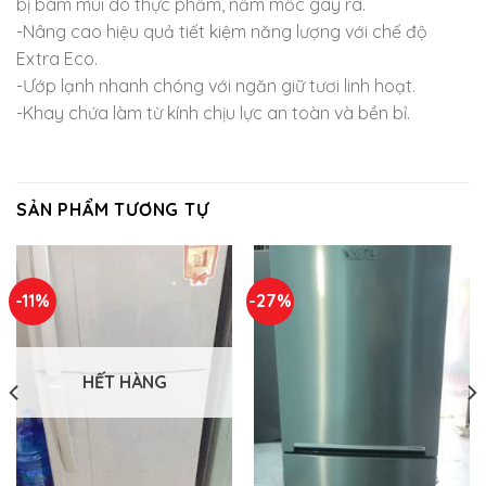
bị bám mùi do thực phẩm, nấm mốc gây ra.
-Nâng cao hiệu quả tiết kiệm năng lượng với chế độ
Extra Eco.
-Ướp lạnh nhanh chóng với ngăn giữ tươi linh hoạt.
-Khay chứa làm từ kính chịu lực an toàn và bền bỉ.
SẢN PHẨM TƯƠNG TỰ
-11%
-27%
HẾT HÀNG