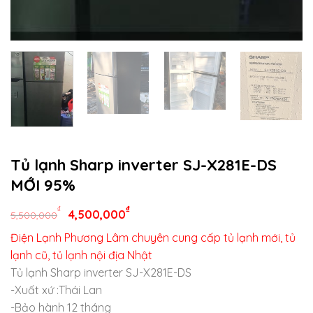
Tủ lạnh Sharp inverter SJ-X281E-DS
MỚI 95%
₫
₫
4,500,000
5,500,000
Điện Lạnh Phương Lâm chuyên cung cấp tủ lạnh mới, tủ
lạnh cũ, tủ lạnh nội địa Nhật
Tủ lạnh Sharp inverter SJ-X281E-DS
-Xuất xứ :Thái Lan
-Bảo hành 12 tháng