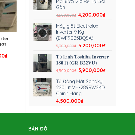
Mới 85% Giá Rẻ Tại Sài
Gòn
4,200,000
₫
4,500,000
₫
Máy giặt Electrolux
Inverter 9 Kg
(EWF9025BQSA)
rter
 gas
5,200,000
₫
5,300,000
₫
00
₫
𝐓ủ 𝐥ạ𝐧𝐡 𝐓𝐨𝐬𝐡𝐢𝐛𝐚 𝐈𝐧𝐯𝐞𝐫𝐭𝐞𝐫
𝟏𝟖𝟎 𝐥í𝐭 (𝐆𝐑-𝐁𝟐𝟐𝐕𝐔)
3,900,000
₫
4,500,000
₫
Tủ Đông Mát Sanaky
220 Lít VH-2899W2KD
Chính Hãng
4,500,000
₫
BẢN ĐỒ