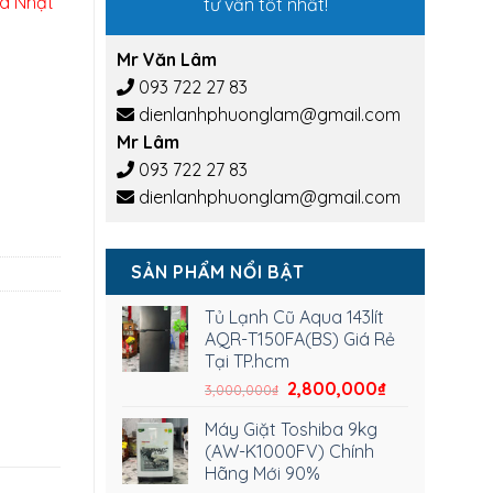
ịa Nhật
tư vấn tốt nhất!
Mr Văn Lâm
093 722 27 83
dienlanhphuonglam@gmail.com
Mr Lâm
093 722 27 83
dienlanhphuonglam@gmail.com
SẢN PHẨM NỔI BẬT
Tủ Lạnh Cũ Aqua 143lít
AQR-T150FA(BS) Giá Rẻ
Tại TP.hcm
2,800,000
₫
3,000,000
₫
Máy Giặt Toshiba 9kg
(AW-K1000FV) Chính
Hãng Mới 90%