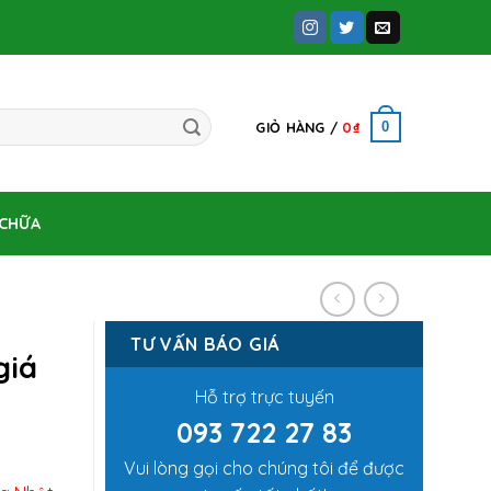
0
GIỎ HÀNG /
0
₫
 CHỮA
TƯ VẤN BÁO GIÁ
giá
Hỗ trợ trực tuyến
093 722 27 83
Vui lòng gọi cho chúng tôi để được