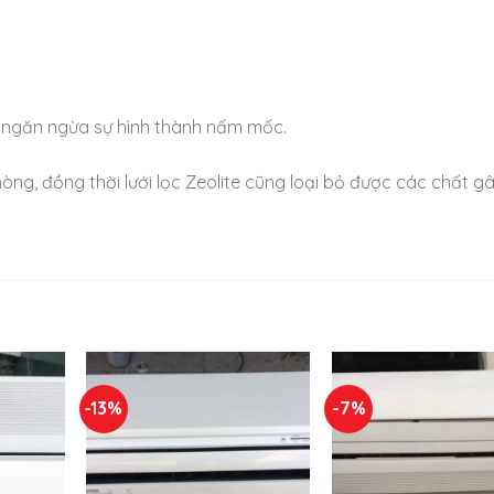
p ngăn ngừa sự hình thành nấm mốc.
g, đồng thời lưới lọc Zeolite cũng loại bỏ được các chất g
-13%
-7%