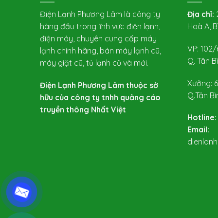
Điện Lạnh Phương Lâm là công ty
Địa chỉ:
2
hàng đầu trong lĩnh vực điện lạnh,
Hoà A, B
điện máy, chuyên cung cấp máy
VP: 102/
lạnh chính hãng, bán máy lạnh cũ,
Q. Tân B
máy giặt cũ, tủ lạnh cũ và mới.
Xưởng: 6
Điện Lạnh Phương Lâm thuộc sở
Q.Tân Bì
hữu của công ty tnhh quảng cáo
truyền thông Nhất Việt
Hotline:
Email:
dienlan