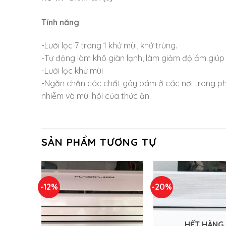
Tính năng
-Lưới lọc 7 trong 1 khử mùi, khử trùng.
-Tự động làm khô giàn lạnh, làm giảm độ ẩm giú
-Lưới lọc khử mùi
-Ngăn chặn các chất gây bám ở các nơi trong phòn
nhiễm và mùi hôi của thức ăn.
SẢN PHẨM TƯƠNG TỰ
-12%
-20%
HẾT HÀNG