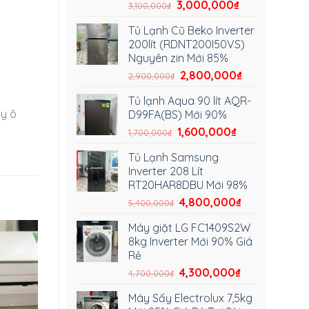
3,000,000
₫
3,100,000
₫
Tủ Lạnh Cũ Beko Inverter
200lít (RDNT200I50VS)
Nguyên zin Mới 85%
2,800,000
₫
2,900,000
₫
Tủ lạnh Aqua 90 lít AQR-
ây ô
D99FA(BS) Mới 90%
1,600,000
₫
1,700,000
₫
Tủ Lạnh Samsung
Inverter 208 Lít
RT20HAR8DBU Mới 98%
4,800,000
₫
5,400,000
₫
Máy giặt LG FC1409S2W
8kg Inverter Mới 90% Giá
Rẻ
4,300,000
₫
4,700,000
₫
Máy Sấy Electrolux 7,5kg