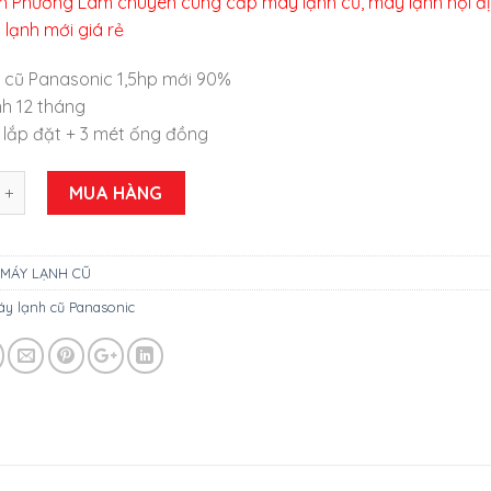
h Phương Lâm chuyên cung cấp máy lạnh cũ, máy lạnh nội đ
 lạnh mới giá rẻ
 cũ Panasonic 1,5hp mới 90%
nh 12 tháng
́ lắp đặt + 3 mét ống đồng
 cũ Panasonic 1,5Hp mới 90% giá rẻ tại Sài Gòn số lượng
MUA HÀNG
MÁY LẠNH CŨ
áy lạnh cũ Panasonic