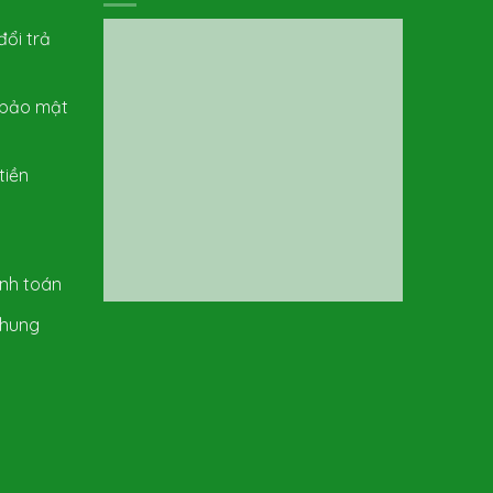
ổi trả
– bảo mật
tiền
nh toán
Chung