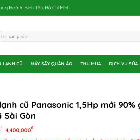
Hưng Hoà A, Bình Tân, Hồ Chí Minh
Ủ LẠNH CŨ
MÁY SẤY QUẦN ÁO
THU MUA
DỊCH VỤ SỬA
lạnh cũ Panasonic 1,5Hp mới 90% 
i Sài Gòn
₫
₫
4,400,000
0