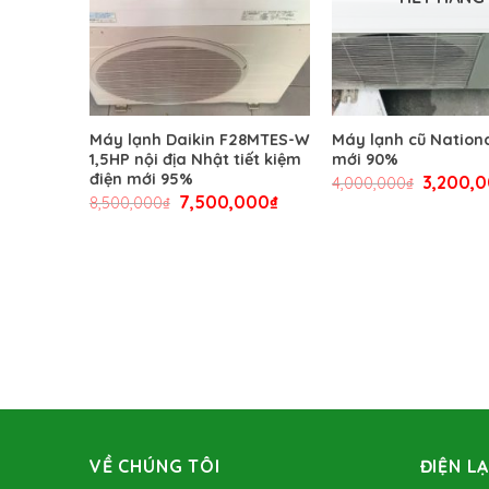
Hp
Máy lạnh Daikin F28MTES-W
Máy lạnh cũ Nationa
iện mới
1,5HP nội địa Nhật tiết kiệm
mới 90%
điện mới 95%
3,200,
4,000,000
₫
000
₫
7,500,000
₫
8,500,000
₫
VỀ CHÚNG TÔI
ĐIỆN L