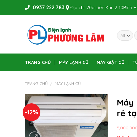
Skip
0937 222 783
Địa chỉ: 20a Liên Khu 2-10Bình 
to
content
TRANG CHỦ
MÁY LẠNH CŨ
MÁY GIẶT CŨ
T
TRANG CHỦ
/
MÁY LẠNH CŨ
Máy 
-12%
rẻ tạ
5,000,00