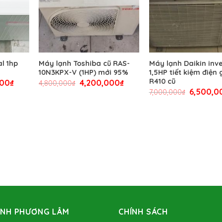
l 1hp
Máy lạnh Toshiba cũ RAS-
Máy lạnh Daikin inve
10N3KPX-V (1HP) mới 95%
1,5HP tiết kiệm điện
R410 cũ
000
₫
4,200,000
₫
4,800,000
₫
6,500,0
7,000,000
₫
ẠNH PHƯƠNG LÂM
CHÍNH SÁCH