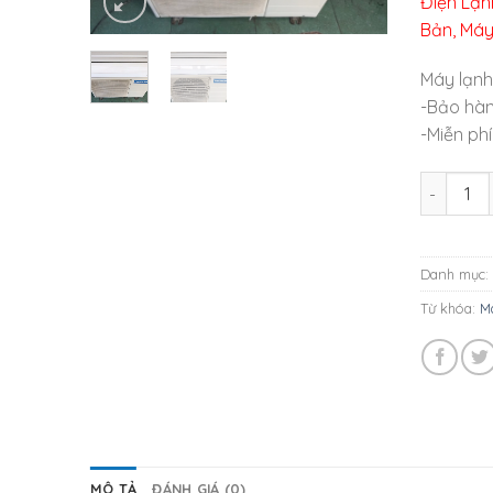
Điện Lạn
Bản, Máy
Máy lạnh
-Bảo hà
-Miễn phi
Máy lạnh
Danh mục:
Từ khóa:
M
MÔ TẢ
ĐÁNH GIÁ (0)