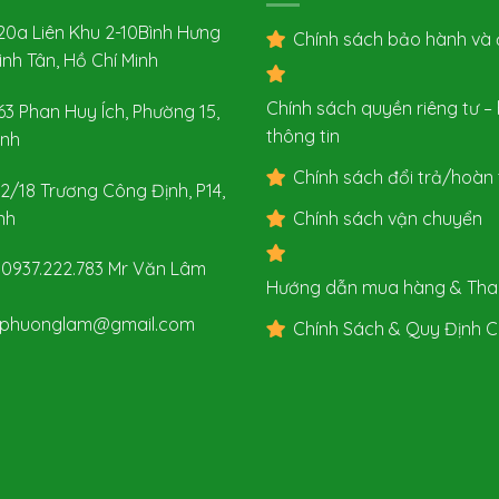
0a Liên Khu 2-10Bình Hưng
Chính sách bảo hành và đ
ình Tân, Hồ Chí Minh
Chính sách quyền riêng tư 
63 Phan Huy Ích, Phường 15,
thông tin
ình
Chính sách đổi trả/hoàn 
2/18 Trương Công Định, P14,
nh
Chính sách vận chuyển
0937.222.783
Mr Văn Lâm
Hướng dẫn mua hàng & Tha
hphuonglam@gmail.com
Chính Sách & Quy Định 