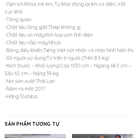
-Tiện ích:Khóa trẻ em, Tự khởi động lại khi có điện, Vắt
cực khô
-Tổng quan
-Chất liệu lồng giặt:Thép không gỉ
-Chất liệu vỏ máy:Kim loại sơn tĩnh điện
-Chất liệu nắp máy:Nhựa
-Bảng điều khiển:Tiếng Việt nút nhấn có màn hình hiển thị
-Số người sử dụng:Từ trên 6 người (Trên 8.5 kg)
-Kích thước – Khối lượng:Cao 103.1 cm – Ngang 64.5 cm –
Sâu 62 cm – Nặng 39 kg
-Nơi sản xuất:Thái Lan
-Năm ra mắt:2017
-Hãng:Toshiba
SẢN PHẨM TƯƠNG TỰ