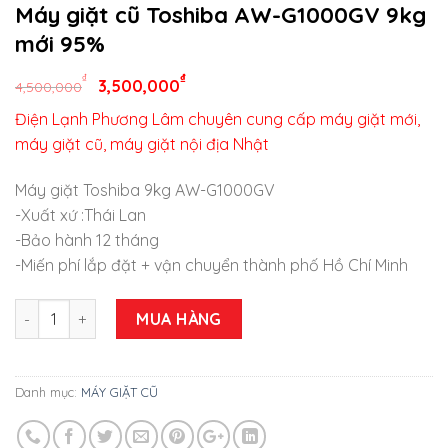
Máy giặt cũ Toshiba AW-G1000GV 9kg
mới 95%
₫
₫
3,500,000
4,500,000
Điện Lạnh Phương Lâm chuyên cung cấp máy giặt mới,
máy giặt cũ, máy giặt nội địa Nhật
Máy giặt Toshiba 9kg AW-G1000GV
-Xuất xứ :Thái Lan
-Bảo hành 12 tháng
-Miến phí lắp đặt + vận chuyển thành phố Hồ Chí Minh
Máy giặt cũ Toshiba AW-G1000GV 9kg mới 95% số lượng
MUA HÀNG
Danh mục:
MÁY GIẶT CŨ