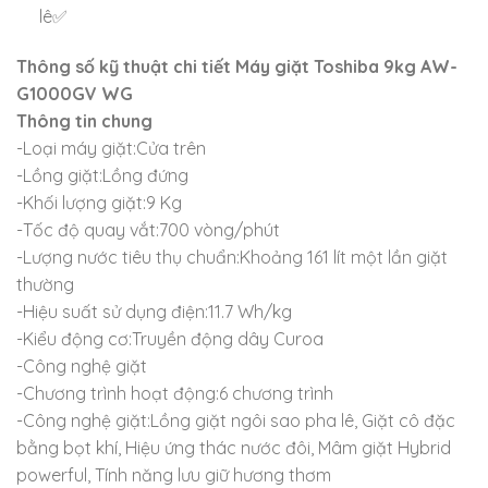
lê✅
Thông số kỹ thuật chi tiết Máy giặt Toshiba 9kg AW-
G1000GV WG
Thông tin chung
-Loại máy giặt:Cửa trên
-Lồng giặt:Lồng đứng
-Khối lượng giặt:9 Kg
-Tốc độ quay vắt:700 vòng/phút
-Lượng nước tiêu thụ chuẩn:Khoảng 161 lít một lần giặt
thường
-Hiệu suất sử dụng điện:11.7 Wh/kg
-Kiểu động cơ:Truyền động dây Curoa
-Công nghệ giặt
-Chương trình hoạt động:6 chương trình
-Công nghệ giặt:Lồng giặt ngôi sao pha lê, Giặt cô đặc
bằng bọt khí, Hiệu ứng thác nước đôi, Mâm giặt Hybrid
powerful, Tính năng lưu giữ hương thơm