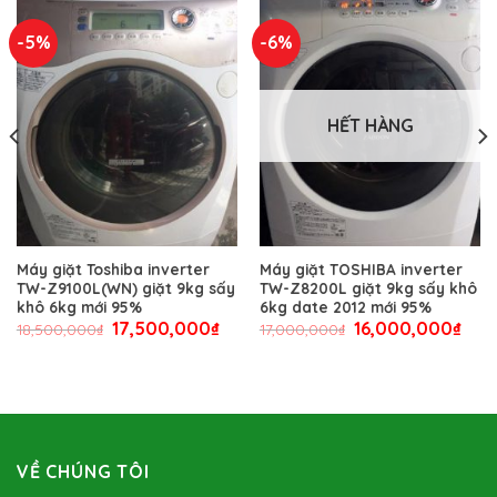
-5%
-6%
HẾT HÀNG
Máy giặt Toshiba inverter
Máy giặt TOSHIBA inverter
TW-Z9100L(WN) giặt 9kg sấy
TW-Z8200L giặt 9kg sấy khô
khô 6kg mới 95%
6kg date 2012 mới 95%
17,500,000
₫
16,000,000
₫
18,500,000
₫
17,000,000
₫
VỀ CHÚNG TÔI