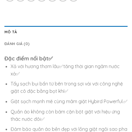
MÔ TẢ
ĐÁNH GIÁ (0)
Đặc điểm nổi bật✅
Xả với hương thơm lâu✅tăng thời gian ngâm nước
xả✅
Tẩy sạch bụi bẩn từ bên trong sợi vải với công nghệ
giặt cô đặc bằng bọt khí✅
Giặt sạch mạnh mẽ cùng mâm giặt Hybird Powerful.✅
Quần áo không còn bám cặn bột giặt với hiệu ứng
thác nước đôi✅
Đảm bảo quần áo bền đẹp với lồng giặt ngôi sao pha