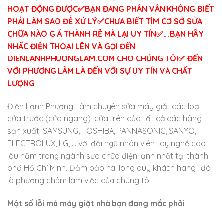
HOẠT ĐỘNG ĐƯỢC✅BẠN ĐANG PHÂN VÂN KHÔNG BIẾT
PHẢI LÀM SAO ĐỂ XỬ LÝ✅CHƯA BIẾT TÌM CƠ SỞ SỬA
CHỮA NÀO GIÁ THÀNH RẺ MÀ LẠI UY TÍN✅….BẠN HÃY
NHẤC ĐIỆN THOẠI LÊN VÀ GỌI ĐẾN
DIENLANHPHUONGLAM.COM CHO CHÚNG TÔI✅ ĐẾN
VỚI PHƯƠNG LÂM LÀ ĐẾN VỚI SỰ UY TÍN VÀ CHẤT
LƯỢNG
Điện Lạnh Phương Lâm chuyên sửa máy giặt các loại
cửa trước (cửa ngang), cửa trên của tất cả các hãng
sản xuất: SAMSUNG, TOSHIBA, PANNASONIC, SANYO,
ELECTROLUX, LG, … với đội ngũ nhân viên tay nghề cao ,
lâu năm trong ngành sửa chữa điện lạnh nhất tại thành
phố Hồ Chí Minh. Đảm bảo hài lòng quý khách hàng- đó
là phương châm làm việc của chúng tôi
Một số lỗi mà máy giặt nhà bạn đang mắc phải