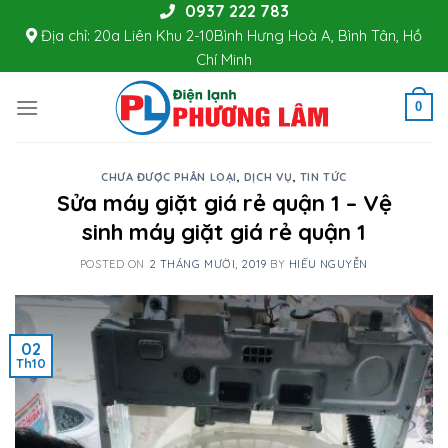
0937 222 783
Skip
Địa chỉ: 20a Liên Khu 2-10Bình Hưng Hoà A, Bình Tân, Hồ
to
Chí Minh
content
0
CHƯA ĐƯỢC PHÂN LOẠI
,
DỊCH VỤ
,
TIN TỨC
Sửa máy giặt giá rẻ quận 1 – Vệ
sinh máy giặt giá rẻ quận 1
POSTED ON
2 THÁNG MƯỜI, 2019
BY
HIẾU NGUYỄN
02
Th10