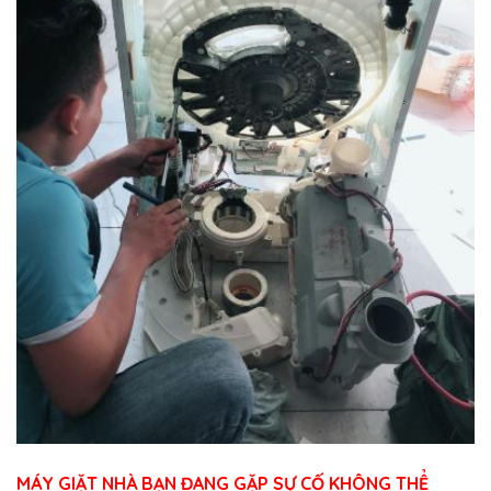
MÁY GIẶT NHÀ BẠN ĐANG GẶP SỰ CỐ KHÔNG THỂ